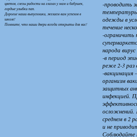
-проводить з
цветов, слезы радости на глазах у мам и бабушек,
гордые улыбки пап.
температуры 
Дорогие наши выпускники, желаем вам успехов в
одежды в усл
школе!
Помните, что наши двери всегда открыты для вас!
течение неск
-ограничить 
супермаркето
народа вирус
-в период эп
реже 2-3 раз 
-вакцинация 
организм вак
защитных ан
инфекцией. П
эффективност
осложнений. 
среднем в 2 р
и не приводи
Соблюдайте п