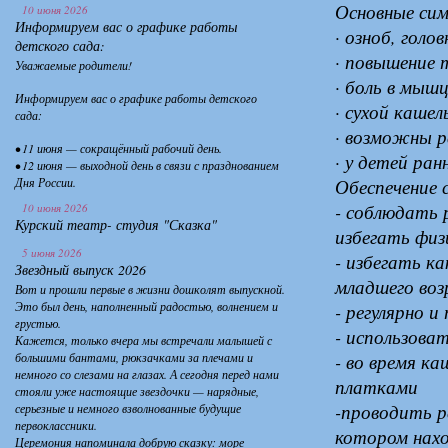
Основные си
10 июня 2026
Информируем вас о графике работы
· озноб, голо
детского сада:
· повышение 
Уважаемые родители!
· боль в мыш
Информируем вас о графике работы детского
· сухой кашел
сада:
· возможны р
• 11 июня — сокращённый рабочий день.
· у детей ра
• 12 июня — выходной день в связи с празднованием
Дня России.
Обеспечение 
- соблюдать 
10 июня 2026
Курский театр- студия "Сказка"
избегать физ
5 июня 2026
- избегать к
Звездный выпуск 2026
младшего воз
Вот и прошли первые в жизни дошколят выпускной.
Это был день, наполненный радостью, волнением и
- регулярно 
грустью.
- использова
Кажется, только вчера мы встречали малышей с
большими бантами, рюкзачками за плечами и
- во время к
немного со слезами на глазах. А сегодня перед нами
платками
стояли уже настоящие звездочки — нарядные,
-проводить р
серьезные и немного взволнованные будущие
первоклассники.
котором нахо
Церемония напоминала добрую сказку: море