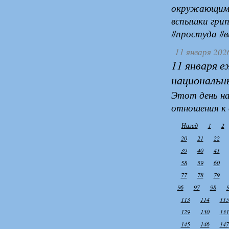
окружающими
вспышки грип
#простуда #
11 января 202
11 января 
национальн
Этот день н
отношения к
Назад
1
2
20
21
22
39
40
41
58
59
60
77
78
79
96
97
98
113
114
115
129
130
131
145
146
147