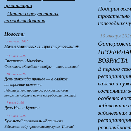
организации
Подарил всем
Отчет о результатах
трогательно 
самообследования
новогодних чу
Новости
13 января 202
5 августа 2026
Осторожн
Малые Олимпийские игры стартовали! ☀️
ПРОФИЛАК
23 июля 2026
ВОЗРАСТА
Спектакль «Колобок»
Спектакль «Колобок»: актёры — наши малыши!
В период сез
10 июля 2026
респираторн
День шоколада прошёл — а сладкое
важно и нуж
настроение осталось
состоянием з
Ребята узнали про какао, раскрасили свои
конфеты, собрали пазл и попробовали шоколад.
особенно вос
7 июля 2026
заболевание 
День Ивана Купалы:
заболевания 
23 июня 2026
респираторны
Кукольный спектакль «Василиса»
разновидност
В детском саду прошел театр кукол "Пчелка"