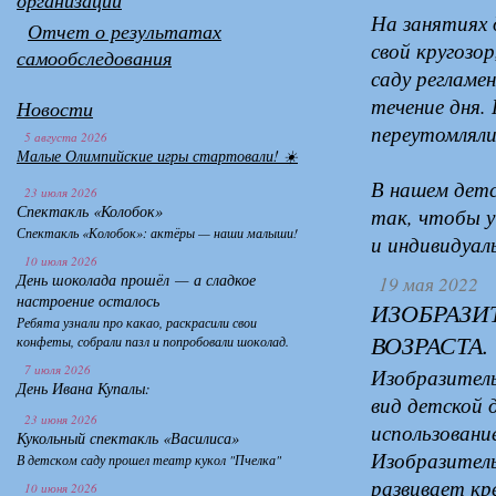
организации
На занятиях 
Отчет о результатах
свой кругозо
самообследования
саду регламен
течение дня.
Новости
переутомляли
5 августа 2026
Малые Олимпийские игры стартовали! ☀️
В нашем детс
23 июля 2026
Спектакль «Колобок»
так, чтобы у
Спектакль «Колобок»: актёры — наши малыши!
и индивидуал
10 июля 2026
День шоколада прошёл — а сладкое
19 мая 2022
настроение осталось
ИЗОБРАЗИ
Ребята узнали про какао, раскрасили свои
ВОЗРАСТА.
конфеты, собрали пазл и попробовали шоколад.
7 июля 2026
Изобразитель
День Ивана Купалы:
вид детской 
23 июня 2026
использовани
Кукольный спектакль «Василиса»
Изобразитель
В детском саду прошел театр кукол "Пчелка"
развивает кр
10 июня 2026