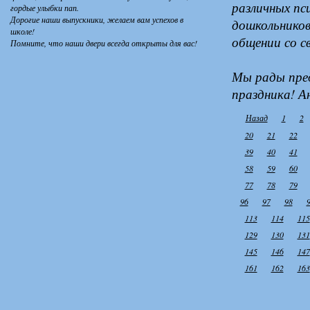
различных пс
гордые улыбки пап.
Дорогие наши выпускники, желаем вам успехов в
дошкольников
школе!
общении со с
Помните, что наши двери всегда открыты для вас!
Мы рады пре
праздника! А
Назад
1
2
20
21
22
39
40
41
58
59
60
77
78
79
96
97
98
113
114
115
129
130
131
145
146
147
161
162
163