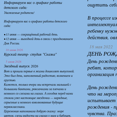
Информируем вас о графике работы
ощутить себ
детского сада:
Уважаемые родители!
В процессе и
Информируем вас о графике работы детского
интеллектуал
сада:
ребенку нужн
• 11 июня — сокращённый рабочий день.
действия, ов
• 12 июня — выходной день в связи с празднованием
Дня России.
18 мая 2022
10 июня 2026
ДЕНЬ РОЖ
Курский театр- студия "Сказка"
День рождень
5 июня 2026
Звездный выпуск 2026
ребят, котор
Вот и прошли первые в жизни дошколят выпускной.
организация п
Это был день, наполненный радостью, волнением и
грустью.
Кажется, только вчера мы встречали малышей с
День рождени
большими бантами, рюкзачками за плечами и
что на мероп
немного со слезами на глазах. А сегодня перед нами
стояли уже настоящие звездочки — нарядные,
испытывает п
серьезные и немного взволнованные будущие
рождения - п
первоклассники.
Церемония напоминала добрую сказку: море
чувства. Пр
цветов, слезы радости на глазах у мам и бабушек,