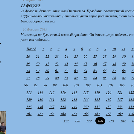
23 февраля
23 февраля -день защитников Отечества. Праздник, посвященный нас
в "Дошкольной академии". Дети выступали перед родителями, а они вмес
Было задорно и весело.
20 февраля 2015
Масленица на Руси самый веселый праздник. Он длился целую неделю и со
разными забавами.
️
Назад
1
2
3
4
5
6
7
8
9
10
11
1
20
21
22
23
24
25
26
27
28
29
30
3
!
39
40
41
42
43
44
45
46
47
48
49
5
58
59
60
61
62
63
64
65
66
67
68
6
77
78
79
80
81
82
83
84
85
86
87
8
96
97
98
99
100
101
102
103
104
105
1
113
114
115
116
117
118
119
120
121
122
129
130
131
132
133
134
135
136
137
138
145
146
147
148
149
150
151
152
153
154
161
162
163
164
165
166
167
168
169
170
177
178
179
180
181
182
1