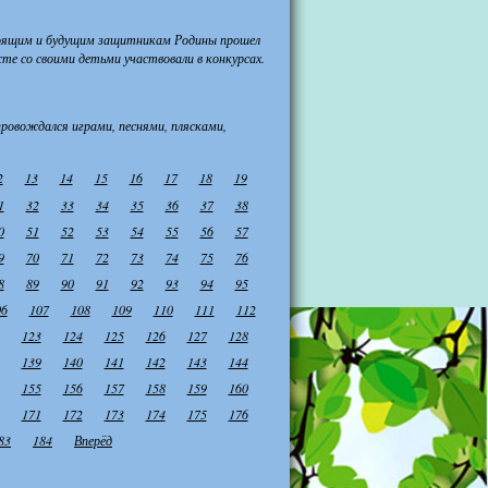
тоящим и будущим защитникам Родины прошел
те со своими детьми участвовали в конкурсах.
провождался играми, песнями, плясками,
2
13
14
15
16
17
18
19
1
32
33
34
35
36
37
38
0
51
52
53
54
55
56
57
9
70
71
72
73
74
75
76
8
89
90
91
92
93
94
95
06
107
108
109
110
111
112
123
124
125
126
127
128
139
140
141
142
143
144
155
156
157
158
159
160
171
172
173
174
175
176
83
184
Вперёд